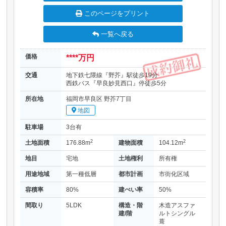
このページをプリント
一覧へ戻る
価格
****万円
交通
地下鉄七隈線『野芥』駅徒歩19分
西鉄バス『早良妙見西口』停徒歩5分
所在地
福岡市早良区 野芥7丁目
地図
駐車場
3台有
2
2
土地面積
176.88m
建物面積
104.12m
地目
宅地
土地権利
所有権
用途地域
第一種低層
都市計画
市街化区域
容積率
80%
建ぺい率
50%
間取り
5LDK
構造・階
木造アスファ
建/階
ルトシングル
葺