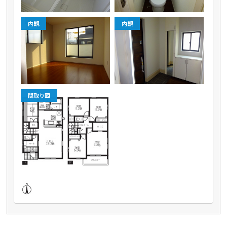
内観
内観
間取り図