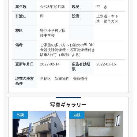
築年数
令和3年10月築
現況
空 き
引渡し
即
設備
上水道・本下
水・都市ガス
校区
野芥小学校／田
隈中学校
備考
ご家族の多い方へお勧めの5LDK
食器洗浄乾燥機・浴室乾燥機付き
駐車3台可（車種による）
更新年月日
2022-02-14
広告有効期
2022-03-16
限
現在の検索
早良区 新築物件 売買物件
条件
写真ギャラリー
外観
内観