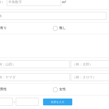
物：
m²
有り
無し
男性
女性
-