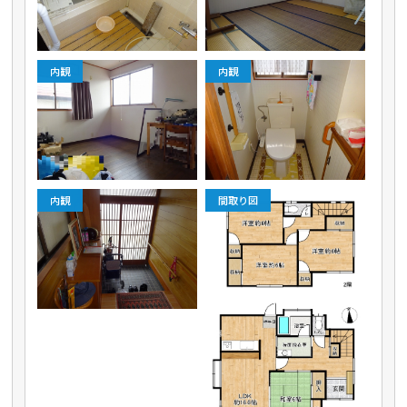
内観
内観
内観
間取り図