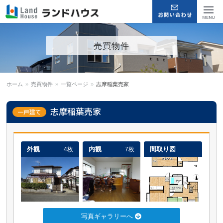
福岡早良区の賃貸物件・売買
Menu
売買物件
物件 | ランドハウス
ホーム
»
売買物件
»
一覧ページ
»
志摩稲葉売家
志摩稲葉売家
一戸建て
外観
内観
間取り図
4枚
7枚
写真ギャラリーへ