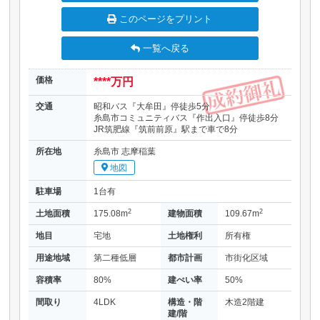
このページをプリント
一覧へ戻る
価格
****万円
交通
昭和バス『大牟田』停徒歩5分
糸島市コミュニティバス『作出入口』停徒歩8分
JR筑肥線『筑前前原』駅まで車で8分
所在地
糸島市 志摩稲葉
地図
駐車場
1台有
2
2
土地面積
175.08m
建物面積
109.67m
地目
宅地
土地権利
所有権
用途地域
第二種低層
都市計画
市街化区域
容積率
80%
建ぺい率
50%
間取り
4LDK
構造・階
木造2階建
建/階