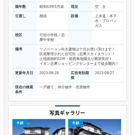
築年数
昭和63年5月築
現況
空 き
引渡し
相談
設備
上水道・本下
水・プロパン
ガス
校区
可也小学校／志
摩中学校
備考
リノベーョン向き建物は十分お使い頂けます！
区画整理された住宅街（志摩スカイタウン）！
土地面積約52坪・南西角地陽当り眺望良好！
イオン志摩ショッピングセンターまで徒歩圏内！
更新年月日
2023-08-28
広告有効期
2023-09-27
限
現在の検索
一戸建て 仲介物件 売買物件
条件
写真ギャラリー
外観
外観