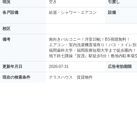
現況
空き
引渡し
各戸設備
給湯・シャワー・エアコン
設備
校区
備考
南向きバルコニー！洋室10帖！BS視聴無料！
エアコン・室内洗濯機置場有り！バス・トイレ別
福岡歯科大学・福岡医療短期大学まで徒歩圏内！
地下鉄七隈線『賀茂』駅徒歩5分！敷地内駐車場
更新年月日
2026-07-31
広告有効期限
現在の検索条件
テラスハウス 賃貸物件