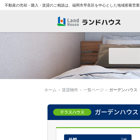
不動産の売却・購入・賃貸のご相談は、福岡市早良区を中心とした地域密着営業
福岡早良区の賃貸物件・売買物
件 | ランドハウス
ホーム
»
賃貸物件
»
一覧ページ
»
ガーデンハウス
ガーデンハウス
テラスハウス
外観
1枚