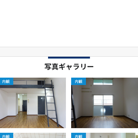
写真ギャラリー
内観
内観
内観
内観