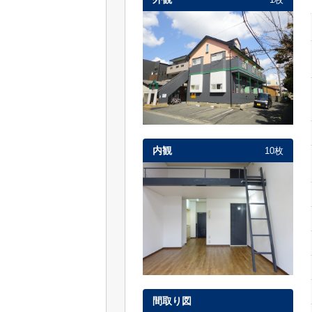
内観
10枚
間取り図