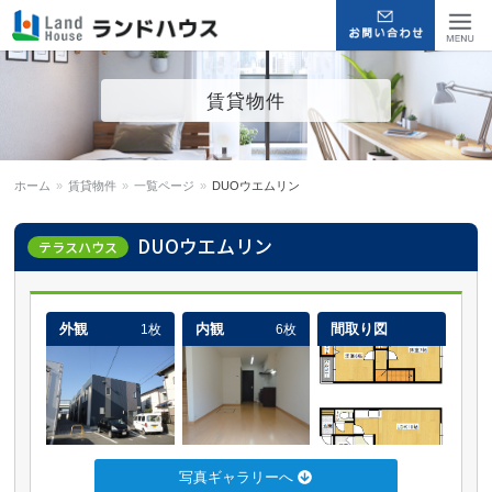
福岡早良区の賃貸物件・売買
Menu
賃貸物件
物件 | ランドハウス
ホーム
»
賃貸物件
»
一覧ページ
»
DUOウエムリン
DUOウエムリン
テラスハウス
外観
内観
間取り図
1枚
6枚
写真ギャラリーへ