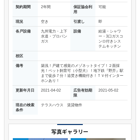
契約期間
2年間
保証協会利
可能
用
現況
空き
引渡し
即
各戸設備
九州電力・上下
設備
給湯・シャワ
水道・プロパン
ー・3口ガスコ
ガス
ンロ付きシス
テムキッチン
校区
備考
築浅！戸建て感覚のメゾネットタイプ！２面採
光！ペット飼育可（小型犬）！地下鉄『野芥』駅
まで徒歩７分！追焚き機能付き！ＴＶ付インター
ホンあり！
更新年月日
2021-04-02
広告有効期
2021-05-02
限
現在の検索
テラスハウス 賃貸物件
条件
写真ギャラリー