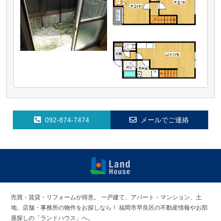
092-874-7474
メールでご連絡
福岡早良区の
賃貸物件・売
売買・賃貸・リフォームが得意。
一戸建て、アパート・マンション、土
買物件 | ラン
地、店舗・事務所の物件をお探しなら！
福岡市早良区の不動産情報やお部
ドハウス
屋探しの「ランドハウス」へ。