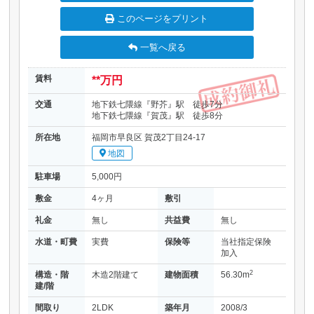
このページをプリント
一覧へ戻る
賃料
**万円
交通
地下鉄七隈線『野芥』駅 徒歩7分
地下鉄七隈線『賀茂』駅 徒歩8分
所在地
福岡市早良区 賀茂2丁目24-17
地図
駐車場
5,000円
敷金
4ヶ月
敷引
礼金
無し
共益費
無し
水道・町費
実費
保険等
当社指定保険
加入
2
構造・階
木造2階建て
建物面積
56.30m
建/階
間取り
2LDK
築年月
2008/3