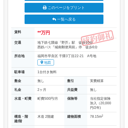
このページをプリント
一覧へ戻る
賃料
**万円
交通
地下鉄七隈線『野芥』駅 徒歩10分
西鉄バス『城南郵便局前』停 徒歩6分
所在地
福岡市早良区 干隈3丁目22-21 A号地
地図
駐車場
1台付き無料
敷金
無し
敷引
実費精算
礼金
2ヶ月
共益費
無し
水道・町費
町費500円/月
保険等
当社指定保険
加入（20,000
円/2年)
2
構造・階
木造 2階建
建物面積
78.15m
建/階