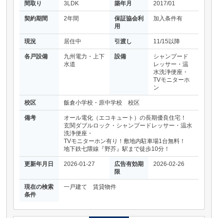
間取り
3LDK
築年月
2017/01
契約期間
2年間
保証協会利
加入条件有
用
現況
居住中
引渡し
11/15以降
各戸設備
九州電力・上下
設備
シャンプード
水道
レッサー・温
水洗浄便座・
TVモニターホ
ン
校区
飯倉小学校・原中学校 校区
備考
オール電化（エコキュート）の長期優良住宅！
玄関ダブルロック・シャンプードレッサー・温水
洗浄便座・
TVモニターホン有り！敷地内駐車場1台無料！
地下鉄七隈線『野芥』駅まで徒歩10分！
更新年月日
2026-01-27
広告有効期
2026-02-26
限
現在の検索
一戸建て 賃貸物件
条件