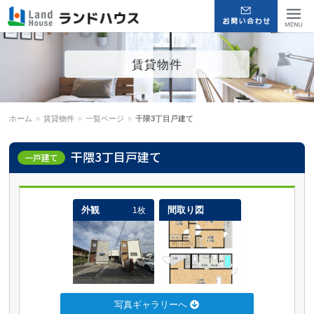
福岡早良区の賃貸物件・売買
Menu
賃貸物件
物件 | ランドハウス
ホーム
»
賃貸物件
»
一覧ページ
»
干隈3丁目戸建て
干隈3丁目戸建て
一戸建て
外観
間取り図
1枚
写真ギャラリーへ