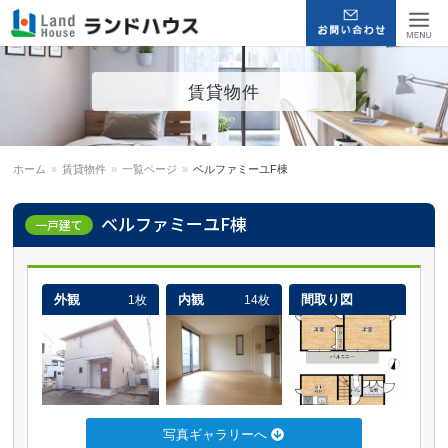
福岡早良区の賃貸物件・売買
Menu
賃貸物件
物件 | ランドハウス
ホーム
»
賃貸物件
»
一覧ページ
»
ベルファミーユF棟
ベルファミーユF棟
一戸建て
外観
内観
間取り図
1枚
14枚
写真ギャラリーへ