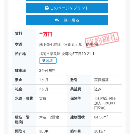
このページをプリント
一覧へ戻る
賃料
**万円
交通
地下鉄七隈線『次郎丸』駅 徒歩7分
所在地
福岡市早良区 次郎丸5丁目10-21-1
地図
駐車場
2台付無料
敷金
1ヶ月
敷引
実費精算
礼金
2ヶ月
共益費
込み
水道・町費
実費
保険等
当社指定保険
加入（20,000
円/2年)
2
構造・階
木造 2階建
建物面積
84.56m
建/階
間取り
3LDK
築年月
2011/7