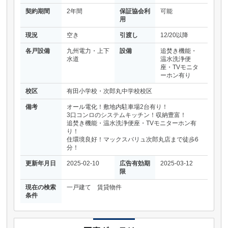
契約期間
2年間
保証協会利
可能
用
現況
空き
引渡し
12/20以降
各戸設備
九州電力・上下
設備
追焚き機能・
水道
温水洗浄便
座・TVモニタ
ーホン有り
校区
有田小学校・次郎丸中学校校区
備考
オール電化！敷地内駐車場2台有り！
3口コンロのシステムキッチン！収納豊富！
追焚き機能・温水洗浄便座・TVモニターホン有
り！
住環境良好！マックスバリュ次郎丸店まで徒歩6
分！
更新年月日
2025-02-10
広告有効期
2025-03-12
限
現在の検索
一戸建て 賃貸物件
条件