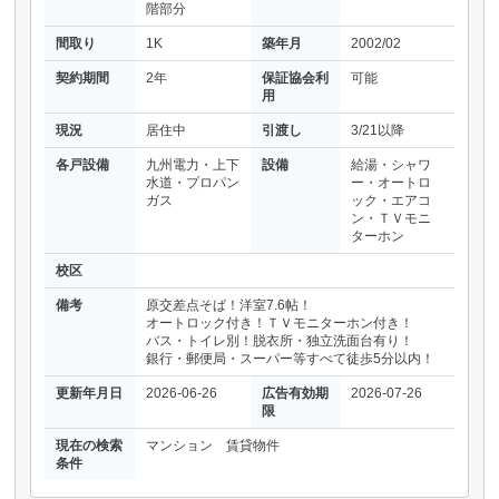
階部分
間取り
1K
築年月
2002/02
契約期間
2年
保証協会利
可能
用
現況
居住中
引渡し
3/21以降
各戸設備
九州電力・上下
設備
給湯・シャワ
水道・プロパン
ー・オートロ
ガス
ック・エアコ
ン・ＴＶモニ
ターホン
校区
備考
原交差点そば！洋室7.6帖！
オートロック付き！ＴＶモニターホン付き！
バス・トイレ別！脱衣所・独立洗面台有り！
銀行・郵便局・スーパー等すべて徒歩5分以内！
更新年月日
2026-06-26
広告有効期
2026-07-26
限
現在の検索
マンション 賃貸物件
条件