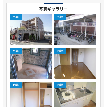
写真ギャラリー
外観
外観
外観
内観
内観
内観