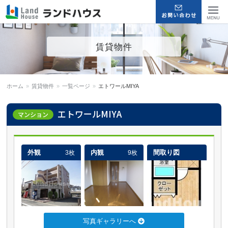
福岡早良区の賃貸物件・売買
Menu
賃貸物件
物件 | ランドハウス
ホーム
»
賃貸物件
»
一覧ページ
»
エトワールMIYA
エトワールMIYA
マンション
外観
内観
間取り図
3枚
9枚
写真ギャラリーへ