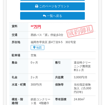
このページをプリント
一覧へ戻る
賃料
**万円
交通
西鉄バス『原』停徒歩3分
所在地
福岡市早良区 原4丁目9-5 302号室
地図
駐車場
空無
敷金
0ヶ月
敷引
退去時クリー
ニング費用賃
料1ヶ月
礼金
2ヶ月
共益費
3,000円/月
水道・町費
300円/月
保険等
当社指定保険
加入（15,000
円/2年)
2
構造・階
鉄筋コンクリー
専有面積
24.80m
建/階
ト造 4階建/3