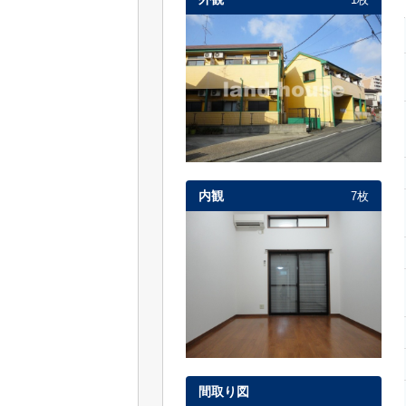
内観
7枚
間取り図