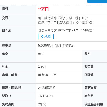
賃料
**万円
交通
地下鉄七隈線『野芥』駅 徒歩15分
西鉄バス『早良妙見西口』停 徒歩5分
所在地
福岡市早良区 野芥4丁目43-7 106号室
地図
駐車場
5,000円/月（現地要確認）
敷金
無し
敷引
礼金
1ヶ月
共益費
水道・町費
町費600円/月
保険等
構造・階建/階
木造2階建て
専有面積
間取り
1K＋ロフト
築年月
契約期間
2年間
保証協会利用