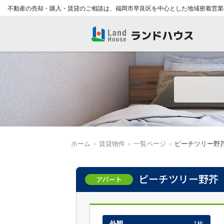
不動産の売却・購入・賃貸のご相談は、福岡市早良区を中心とした地域密着営業
福岡早良区の賃貸物件・売買物
件 | ランドハウス
ホーム
»
賃貸物件
»
一覧ページ
»
ピーチツリー野
ピーチツリー野芥
アパート
外観
1枚