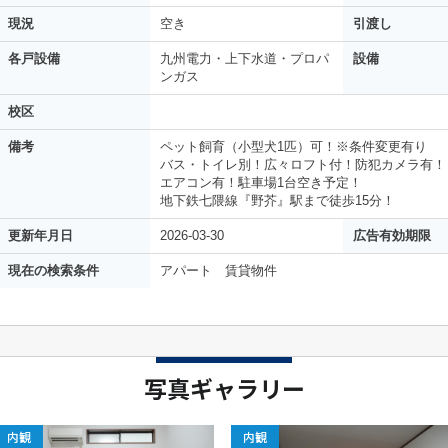
現況
空き
引渡し
各戸設備
九州電力・上下水道・プロパ
設備
ンガス
校区
備考
ペット飼育（小型犬1匹）可！※条件変更有り
バス・トイレ別！広々ロフト付！防犯カメラ有！
エアコン有！駐車場1台空き予定！
地下鉄七隈線『野芥』駅まで徒歩15分！
更新年月日
2026-03-30
広告有効期限
現在の検索条件
アパート 賃貸物件
写真ギャラリー
内観
内観