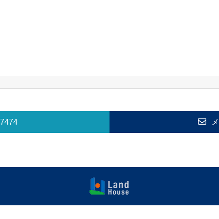
-7474
メ
福岡早良区の
賃貸物件・売