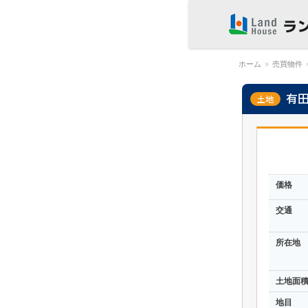
福岡早良区の賃
物件 | ランドハ
ホーム
»
売買物件
有
土地
価格
交通
所在地
土地面
地目