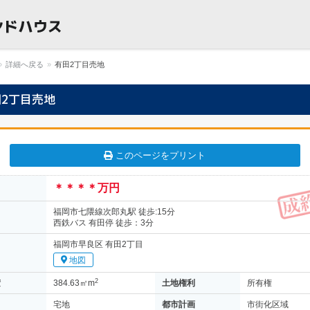
貸物件・売買
ウス
»
詳細へ戻る
»
有田2丁目売地
田2丁目売地
このページをプリント
＊＊＊＊万円
福岡市七隈線次郎丸駅 徒歩:15分
西鉄バス 有田停 徒歩：3分
福岡市早良区 有田2丁目
地図
2
積
384.63㎡m
土地権利
所有権
宅地
都市計画
市街化区域