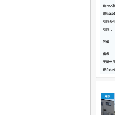
建ぺい
用途地
引渡条
引渡し
設備
備考
更新年
現在の
外観