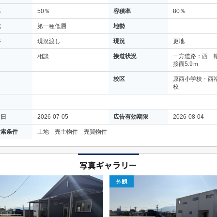
率
50％
容積率
80％
域
第一種低層
地勢
件
現況渡し
現況
更地
相談
接道状況
一方道路：西 幅
接面5.9ｍ
校区
原西小学校・西
校
月日
2026-07-05
広告有効期限
2026-08-04
検索条件
土地 売主物件 売買物件
写真ギャラリー
外観