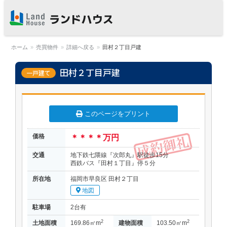
福岡早良区の賃貸物件・売買
物件 | ランドハウス
ホーム
»
売買物件
»
詳細へ戻る
»
田村２丁目戸建
田村２丁目戸建
一戸建て
このページをプリント
価格
＊＊＊＊万円
交通
地下鉄七隈線『次郎丸』駅徒歩15分
西鉄バス『田村１丁目』停５分
所在地
福岡市早良区 田村２丁目
地図
駐車場
2台有
2
2
土地面積
169.86㎡m
建物面積
103.50㎡m