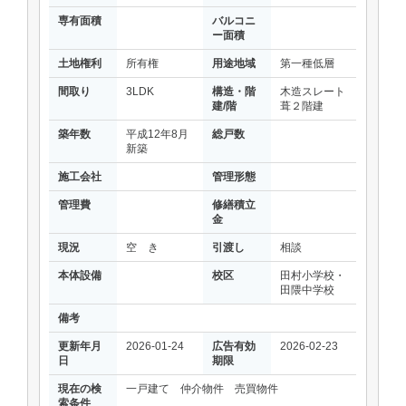
専有面積
バルコニ
ー面積
土地権利
所有権
用途地域
第一種低層
間取り
3LDK
構造・階
木造スレート
建/階
葺２階建
築年数
平成12年8月
総戸数
新築
施工会社
管理形態
管理費
修繕積立
金
現況
空 き
引渡し
相談
本体設備
校区
田村小学校・
田隈中学校
備考
更新年月
2026-01-24
広告有効
2026-02-23
日
期限
現在の検
一戸建て 仲介物件 売買物件
索条件