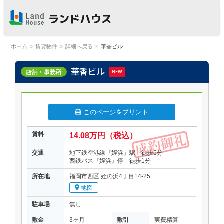
福岡早良区の賃貸物件・売買
物件 | ランドハウス
ホーム
»
賃貸物件
»
詳細へ戻る
»
華香ビル
華香ビル
店舗・事務所
NEW
このページをプリント
賃料
14.08万円（税込）
交通
地下鉄空港線『姪浜』駅 徒歩6分
西鉄バス『姪浜』停 徒歩1分
所在地
福岡市西区 姪の浜4丁目14-25
地図
駐車場
無し
敷金
3ヶ月
敷引
実費精算