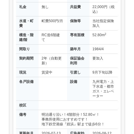
礼金
無し
共益費
22,000円（税
込）
水道・町
町費500円/月
保険等
当社指定保険
費
加入
2
構造・階
RC造6階建
専有面積
52.80m
建/階
て
間取り
築年月
1984/4
契約期間
2年（自動更
保証協会
要加入
新）
利用
現況
賃貸中
引渡し
9月下旬以降
各戸設備
設備
九州電力・上
下水道・都市
ガス・エレベ
ーター
校区
備考
明治通り沿い！4階部分！52.80㎡！
事務所使用におすすめです！
地下鉄空港線『姪浜』駅まで徒歩6分！
更新年月
2026-07-13
広告有効
2026-08-12