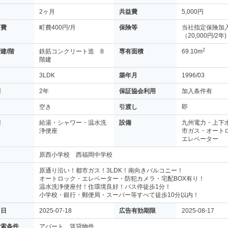
2ヶ月
共益費
5,000円
町費
町費400円/月
保険等
当社指定保険加
（20,000円/2年)
2
建/階
鉄筋コンクリート造 8
専有面積
69.10m
階建
3LDK
築年月
1996/03
間
2年
保証協会利用
加入条件有
空き
引渡し
即
備
給湯・シャワー・温水洗
設備
九州電力・上下
浄便座
市ガス・オート
エレベーター
原西小学校 西福岡中学校
原通り沿い！都市ガス！3LDK！南向きバルコニー！
オートロック・エレベーター・防犯カメラ・宅配BOX有り！
温水洗浄便座付！住環境良好！バス停徒歩1分！
小学校・銀行・郵便局・スーパー等すべて徒歩10分以内！
月日
2025-07-18
広告有効期限
2025-08-17
検索条件
アパート 賃貸物件