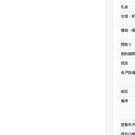
礼金
水道・
構造・階
間取り
契約期
現況
各戸設
校区
備考
更新年
現在の