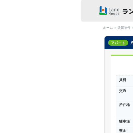
福岡早良区の賃
物件 | ランドハ
ホーム
»
賃貸物件
アパート
賃料
交通
所在地
駐車場
敷金