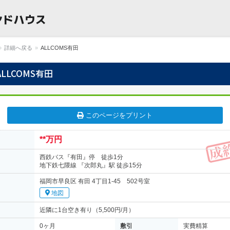
貸物件・売買
ウス
»
詳細へ戻る
»
ALLCOMS有田
ALLCOMS有田
このページをプリント
**万円
西鉄バス『有田』停 徒歩1分
地下鉄七隈線 『次郎丸』駅 徒歩15分
福岡市早良区 有田 4丁目1-45 502号室
地図
近隣に1台空き有り（5,500円/月）
0ヶ月
敷引
実費精算