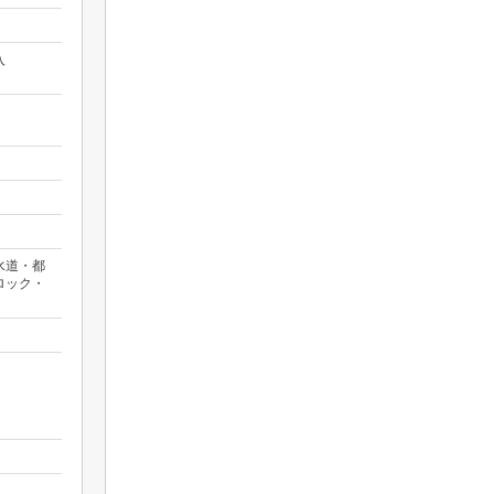
入
水道・都
ロック・